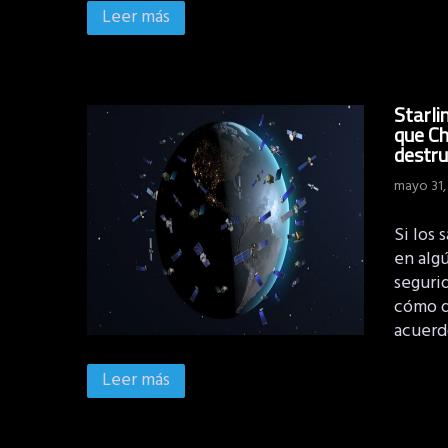
Leer más
Starli
que Ch
destru
mayo 31,
Si los
en alg
segurid
cómo d
acuerd
Leer más