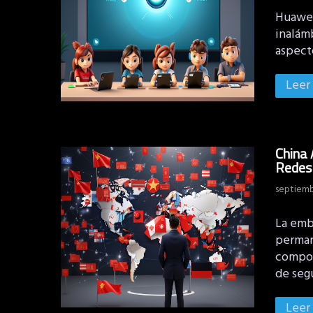
Huawei
inalám
aspect
Leer
China 
Redes
septiemb
La emb
permane
compon
de seg
Leer