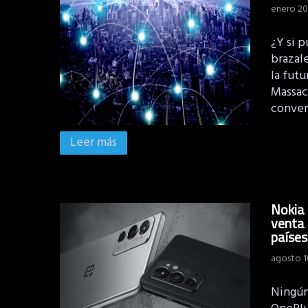
enero 20
¿Y si 
brazale
la futu
Massac
conver
Leer más
Nokia 
venta 
países
agosto 1
Ningún