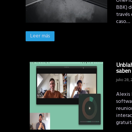
OnePlu
BBK) de
través
caso…
Leer más
Unblah
saben 
julio 28,
Alexis
softwa
reunion
interac
gratui