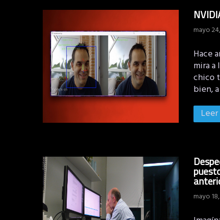
NVIDIA
mayo 24,
Hace a
mira a 
chico t
bien, a
Leer
Desped
puesto
anteri
mayo 18,