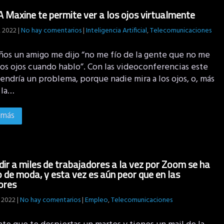
 Maxine te permite ver a los ojos virtualmente
 2022
|
No hay comentarios
|
Inteligencia Artificial
,
Telecomunicaciones
ños un amigo me dijo “no me fío de la gente que no me
los ojos cuando hablo”. Con las videoconferencias este
endría un problema, porque nadie mira a los ojos, o, más
 la…
 más
ir a miles de trabajadores a la vez por Zoom se ha
 de moda, y esta vez es aún peor que en las
ores
 2022
|
No hay comentarios
|
Empleo
,
Telecomunicaciones