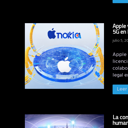
Apple 
5G en 
julio 5, 2
Apple 
licenc
colabo
legal e
Leer
La con
huma