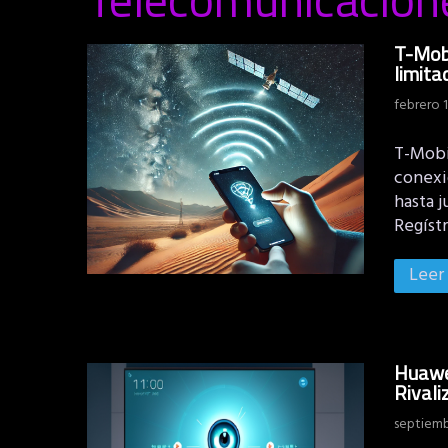
T-Mobi
limita
febrero 1
T-Mobi
conexió
hasta j
Regíst
Leer
Huawei
Rivali
septiemb