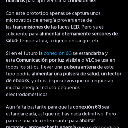
humanas
para aprovechar la
conexión 6G
.
Con este prototipo apenas se captura unos
microvatios de energía proveniente de
las
transmisiones de las luces LED
. Pero ya es
suficiente para
alimentar eternamente sensores de
salud
: temperatura, oxígeno en sangre, etc.
Si en el futuro la
conexión 6G
se estandariza y
esta
Comunicación por luz visible
o
VLC
se usa en
todos los sitios, llevar una
pulsera antena
de este
tipo podría
alimentar una pulsera de salud,
un lector
de ebooks
, y otros dispositivos que no requieran
mucha energía. Incluso pequeños
electrodomésticos.
Aún falta bastante para que la
conexión 6G
sea
estandarizada, así que no hay nada definitivo. Pero
parece una idea interesante para
ahorrar
recargas
y
aprovechar la energía
que se desperdicia