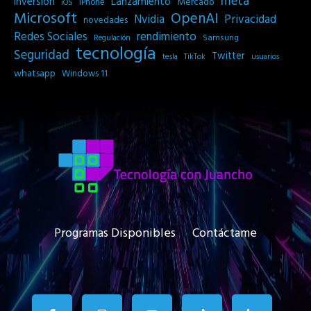
meta
Inversión
Lanzamiento
Mercado
iPhone
iOS
Microsoft
OpenAI
Privacidad
Nvidia
novedades
Redes Sociales
rendimiento
Samsung
Regulación
tecnología
Seguridad
Twitter
tesla
TikTok
usuarios
whatsapp
Windows 11
Programas Disponibles
Contáctame