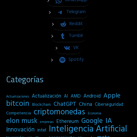
WhatsApp
Telegram
Reddit
Tumblr
VK
Spotify
Categorías
Apple
Actualización
Android
AI
AMD
Actualizaciones
bitcoin
ChatGPT
China
Ciberseguridad
Blockchain
criptomonedas
Competencia
Economia
IA
elon musk
Google
Ethereum
empresas
Inteligencia Artificial
Innovación
intel