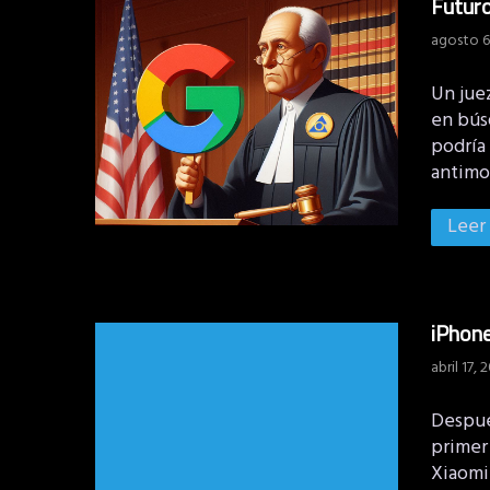
Futuro
agosto 6
Un jue
en búsq
podría 
antimo
Leer
iPhone
abril 17, 
Despué
primer 
Xiaomi