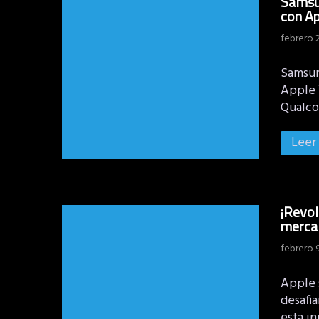
Samsu
con Ap
febrero 
Samsun
Apple 
Qualco
Leer
¡Revol
merca
febrero 
Apple 
desafi
esta in