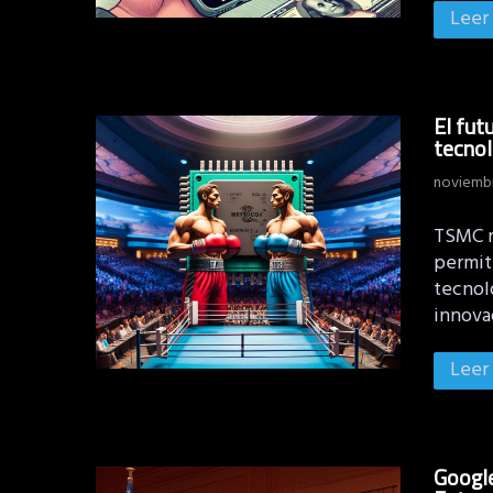
Leer
El fut
tecno
noviembr
TSMC r
permiti
tecnol
innova
Leer
Google