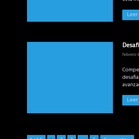
Leer
Desafí
febrero 
Compet
desafi
avanza
Leer