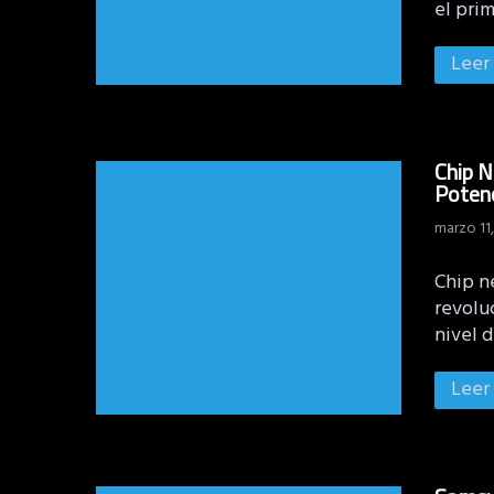
el prim
Leer
Chip 
Poten
marzo 11
Chip n
revolu
nivel 
Leer