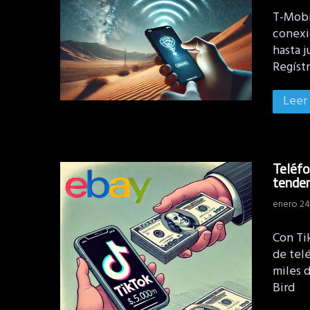
T-Mobi
conexió
hasta j
Regíst
Leer
Teléfo
tenden
enero 24
Con Tik
de tel
miles d
Bird