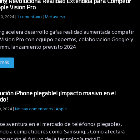
ng Revoluciona Realidad Extendida para Competir
ple Vision Pro
20, 2024
|
1 comentario
|
Metaverso
g acelera desarrollo gafas realidad aumentada competir
Vision Pro con equipo expertos, colaboración Google y
mm, lanzamiento previsto 2024
 más
ución iPhone plegable! ¡Impacto masivo en el
do!
9, 2024
|
No hay comentarios
|
Apple
se aventura en el mercado de teléfonos plegables,
ando a competidores como Samsung. ¿Cómo afectará
novación al futuro de la tecnología móvil?