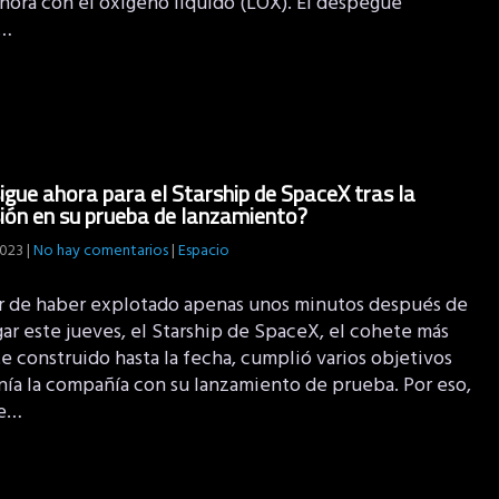
 hora con el oxígeno líquido (LOX). El despegue
a…
igue ahora para el Starship de SpaceX tras la
ión en su prueba de lanzamiento?
2023
|
No hay comentarios
|
Espacio
r de haber explotado apenas unos minutos después de
ar este jueves, el Starship de SpaceX, el cohete más
e construido hasta la fecha, cumplió varios objetivos
nía la compañía con su lanzamiento de prueba. Por eso,
de…