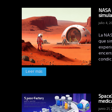
NASA r
simul
julio 4, 
La NAS
que sim
experi
encerr
condic
Leer más
SpaceX
medic
junio 21,