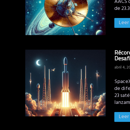
AACS d
de 23.3
Leer
Récord
Desafi
abril 4, 
SpaceX
de dif
23 saté
lanzam
Leer