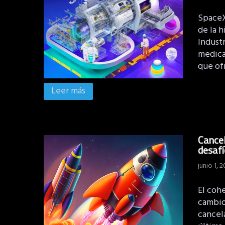
SpaceX 
de la 
Industr
medica
que of
Leer más
Cancel
desafí
junio 1, 
El coh
cambio
cancel