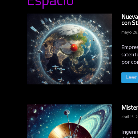
Nueva 
con St
mayo 28,
Empres
satéli
por co
Leer
Mister
abril 15, 
Ingeni