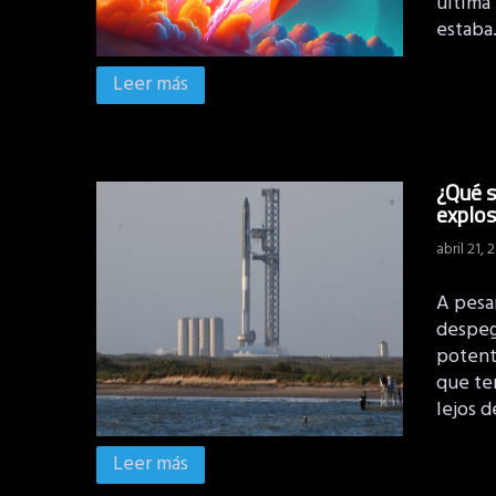
última
estab
Leer más
¿Qué s
explos
abril 21, 
A pesa
despeg
potent
que te
lejos 
Leer más