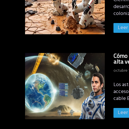
desarro
coloni
Leer
Cómo l
alta v
octubre 
Los ast
acceso 
cable 
Leer