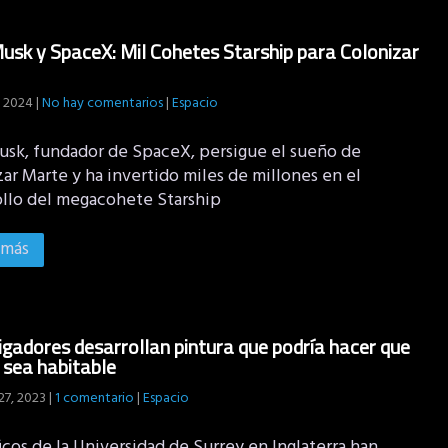
usk y SpaceX: Mil Cohetes Starship para Colonizar
, 2024
|
No hay comentarios
|
Espacio
usk, fundador de SpaceX, persigue el sueño de
ar Marte y ha invertido miles de millones en el
ollo del megacohete Starship
 más
igadores desarrollan pintura que podría hacer que
sea habitable
27, 2023
|
1 comentario
|
Espacio
icos de la Universidad de Surrey en Inglaterra han