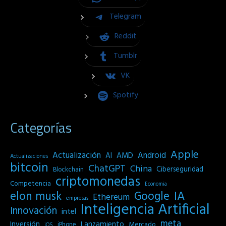
Telegram
Reddit
Tumblr
VK
Spotify
Categorías
Apple
Actualización
Android
AI
AMD
Actualizaciones
bitcoin
ChatGPT
China
Ciberseguridad
Blockchain
criptomonedas
Competencia
Economia
IA
elon musk
Google
Ethereum
empresas
Inteligencia Artificial
Innovación
intel
meta
Inversión
Lanzamiento
Mercado
iPhone
iOS