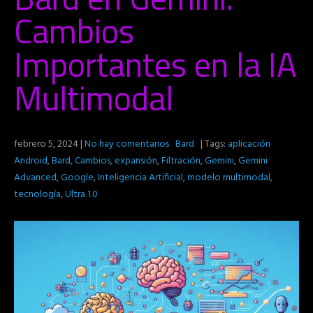
Cambios
Importantes en la IA
Multimodal
febrero 5, 2024
|
No hay comentarios
Bard
| Tags:
aplicación
Android
,
Bard
,
Cambios
,
expansión
,
Filtración
,
Gemini
,
Gemini
Advanced
,
Google
,
Inteligencia Artificial
,
modelo multimodal
,
tecnología
,
Ultra 1.0