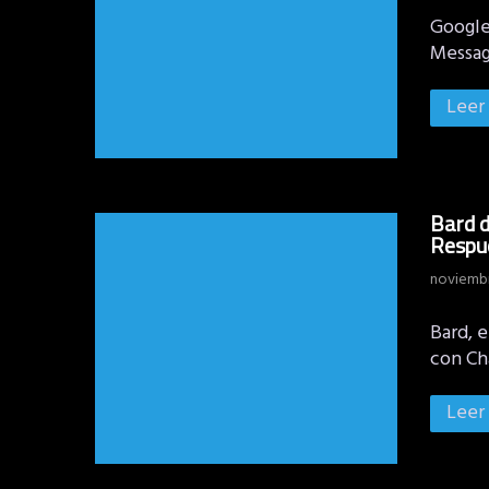
Google
Messag
Leer
Bard 
Respu
noviembr
Bard, 
con C
Leer