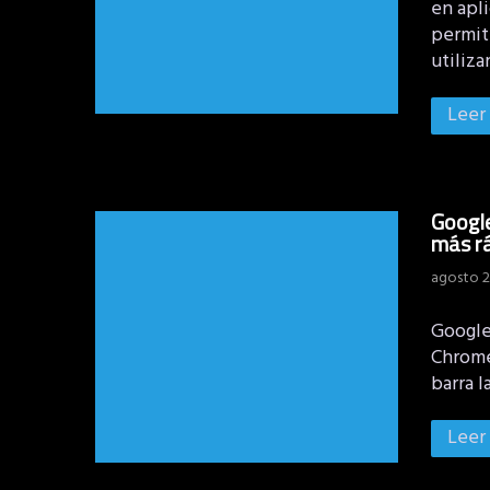
en apl
permit
utiliza
Leer
Google
más r
agosto 2
Google 
Chrome,
barra l
Leer