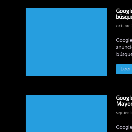
Google
búsqu
octubre 
Google 
anuncio
búsque
Leer
Google
Mayor
septiemb
Google 