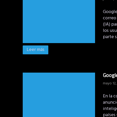
Google
correo 
(IA) p
los usu
parte s
Leer más
Google
mayo 12,
En la 
anunció
intelig
países 