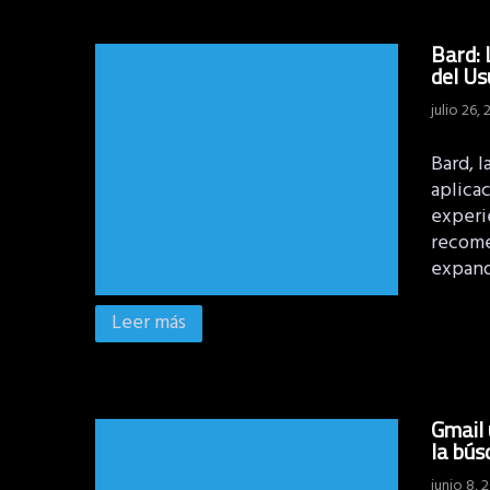
Bard: 
del Us
julio 26,
Bard, l
aplica
experie
recome
expand
Leer más
Gmail 
la bús
junio 8, 