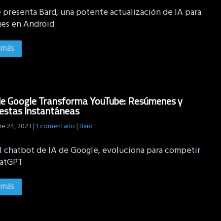
 presenta Bard, una potente actualización de IA para
es en Android
 más
de Google Transforma YouTube: Resúmenes y
estas Instantáneas
e 24, 2023
|
1 comentario
|
Bard
el chatbot de IA de Google, evoluciona para competir
hatGPT
 más