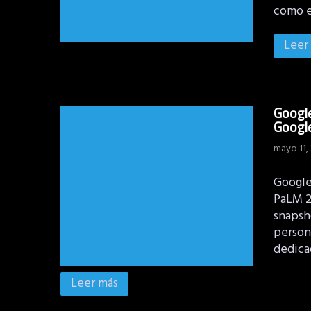
como e
Leer
Google
Googl
mayo 11,
Google
PaLM 2,
snapsh
person
dedica
Leer más