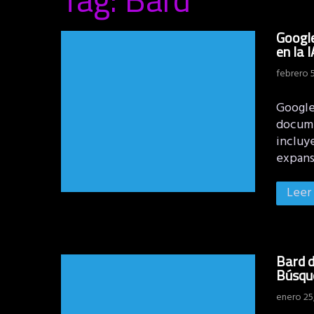
Google
en la 
febrero 
Google
documen
incluy
expans
Leer
Bard d
Búsqu
enero 25