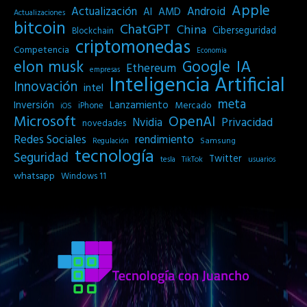
Apple
Actualización
Android
AI
AMD
Actualizaciones
bitcoin
ChatGPT
China
Ciberseguridad
Blockchain
criptomonedas
Competencia
Economia
IA
elon musk
Google
Ethereum
empresas
Inteligencia Artificial
Innovación
intel
meta
Inversión
Lanzamiento
Mercado
iPhone
iOS
Microsoft
OpenAI
Privacidad
Nvidia
novedades
Redes Sociales
rendimiento
Samsung
Regulación
tecnología
Seguridad
Twitter
tesla
TikTok
usuarios
whatsapp
Windows 11