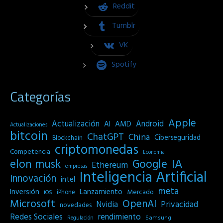
Reddit
Tumblr
VK
Spotify
Categorías
Apple
Actualización
Android
AI
AMD
Actualizaciones
bitcoin
ChatGPT
China
Ciberseguridad
Blockchain
criptomonedas
Competencia
Economia
IA
elon musk
Google
Ethereum
empresas
Inteligencia Artificial
Innovación
intel
meta
Inversión
Lanzamiento
Mercado
iPhone
iOS
Microsoft
OpenAI
Privacidad
Nvidia
novedades
Redes Sociales
rendimiento
Samsung
Regulación