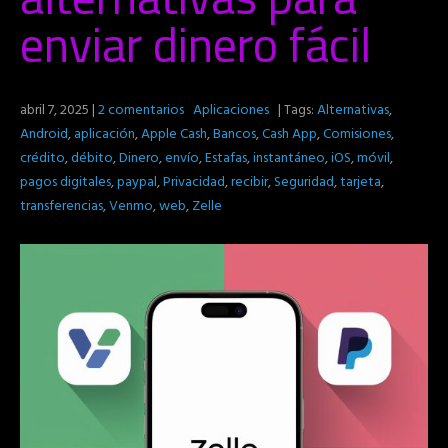
enviar dinero fácil
abril 7, 2025
|
2 comentarios
Aplicaciones
| Tags:
Alternativas
,
Android
,
aplicación
,
Apple Cash
,
Bancos
,
Cash App
,
Comisiones
,
crédito
,
débito
,
Dinero
,
envío
,
Estafas
,
instantáneo
,
iOS
,
móvil
,
pagos digitales
,
paypal
,
Privacidad
,
recibir
,
Seguridad
,
tarjeta
,
transferencias
,
Venmo
,
web
,
Zelle