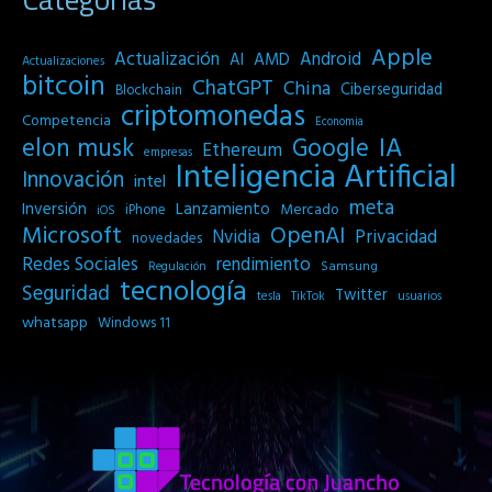
Apple
Actualización
Android
AI
AMD
Actualizaciones
bitcoin
ChatGPT
China
Ciberseguridad
Blockchain
criptomonedas
Competencia
Economia
IA
elon musk
Google
Ethereum
empresas
Inteligencia Artificial
Innovación
intel
meta
Inversión
Lanzamiento
Mercado
iPhone
iOS
Microsoft
OpenAI
Privacidad
Nvidia
novedades
Redes Sociales
rendimiento
Samsung
Regulación
tecnología
Seguridad
Twitter
tesla
TikTok
usuarios
whatsapp
Windows 11