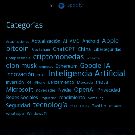
Spotify
Categorías
Apple
Actualización
Android
AI
AMD
Actualizaciones
bitcoin
ChatGPT
China
Ciberseguridad
Blockchain
criptomonedas
Competencia
Economia
IA
elon musk
Google
Ethereum
empresas
Inteligencia Artificial
Innovación
intel
meta
Inversión
Lanzamiento
Mercado
iPhone
iOS
Microsoft
OpenAI
Privacidad
Nvidia
novedades
Redes Sociales
rendimiento
Samsung
Regulación
tecnología
Seguridad
Twitter
tesla
TikTok
usuarios
whatsapp
Windows 11