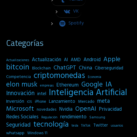
VK
Spotify
Categorías
Apple
Actualización
Android
AI
AMD
Actualizaciones
bitcoin
ChatGPT
China
Ciberseguridad
Blockchain
criptomonedas
Competencia
Economia
IA
elon musk
Google
Ethereum
empresas
Inteligencia Artificial
Innovación
intel
meta
Inversión
Lanzamiento
Mercado
iPhone
iOS
Microsoft
OpenAI
Privacidad
Nvidia
novedades
Redes Sociales
rendimiento
Samsung
Regulación
tecnología
Seguridad
Twitter
tesla
TikTok
usuarios
whatsapp
Windows 11