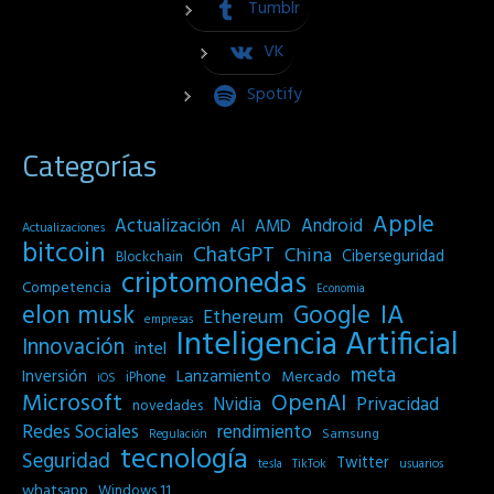
Tumblr
VK
Spotify
Categorías
Apple
Actualización
Android
AI
AMD
Actualizaciones
bitcoin
ChatGPT
China
Ciberseguridad
Blockchain
criptomonedas
Competencia
Economia
IA
elon musk
Google
Ethereum
empresas
Inteligencia Artificial
Innovación
intel
meta
Inversión
Lanzamiento
Mercado
iPhone
iOS
Microsoft
OpenAI
Privacidad
Nvidia
novedades
Redes Sociales
rendimiento
Samsung
Regulación
tecnología
Seguridad
Twitter
tesla
TikTok
usuarios
whatsapp
Windows 11