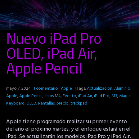
Nuevo iPad Pro
OLED, iPad Air,
Apple Pencil
mayo 7, 2024
|
1 comentario
Apple
| Tags:
Actualización
,
Aluminio
,
Apple
,
Apple Pencil
,
chips M4
,
Evento
,
iPad Air
,
iPad Pro
,
M3
,
Magic
Keyboard
,
OLED
,
Pantallas
,
precio
,
trackpad
Apple tiene programado realizar su primer evento
del año el próximo martes, y el enfoque estará en el
iPad. Se actualizarán los modelos iPad Pro y iPad Air,