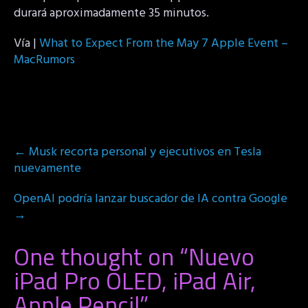
durará aproximadamente 35 minutos.
Vía |
What to Expect From the May 7 Apple Event –
MacRumors
Post
←
Musk recorta personal y ejecutivos en Tesla
navigation
nuevamente
OpenAI podría lanzar buscador de IA contra Google
→
One thought on “
Nuevo
iPad Pro OLED, iPad Air,
Apple Pencil
”