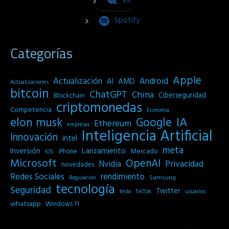
VK
Spotify
Categorías
Apple
Actualización
Android
AI
AMD
Actualizaciones
bitcoin
ChatGPT
China
Ciberseguridad
Blockchain
criptomonedas
Competencia
Economia
IA
elon musk
Google
Ethereum
empresas
Inteligencia Artificial
Innovación
intel
meta
Inversión
Lanzamiento
Mercado
iPhone
iOS
Microsoft
OpenAI
Privacidad
Nvidia
novedades
Redes Sociales
rendimiento
Samsung
Regulación
tecnología
Seguridad
Twitter
tesla
TikTok
usuarios
whatsapp
Windows 11