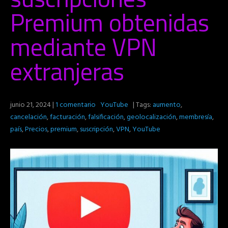
Premium obtenidas
mediante VPN
extranjeras
junio 21, 2024
|
1 comentario
YouTube
| Tags:
aumento
,
cancelación
,
facturación
,
falsificación
,
geolocalización
,
membresía
,
país
,
Precios
,
premium
,
suscripción
,
VPN
,
YouTube