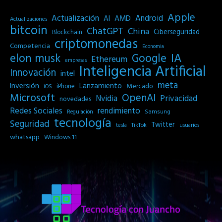
Apple
Actualización
Android
AI
AMD
Actualizaciones
bitcoin
ChatGPT
China
Ciberseguridad
Blockchain
criptomonedas
Competencia
Economia
IA
elon musk
Google
Ethereum
empresas
Inteligencia Artificial
Innovación
intel
meta
Inversión
Lanzamiento
Mercado
iPhone
iOS
Microsoft
OpenAI
Privacidad
Nvidia
novedades
Redes Sociales
rendimiento
Samsung
Regulación
tecnología
Seguridad
Twitter
tesla
TikTok
usuarios
whatsapp
Windows 11