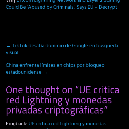
Vía |
Bitcoin Lightning Network and Layer 2 Scaling
Could Be ‘Abused by Criminals’, Says EU – Decrypt
Post
←
TikTok desafía dominio de Google en búsqueda
navigation
visual
China enfrenta límites en chips por bloqueo
estadounidense
→
One thought on “
UE critica
red Lightning y monedas
privadas criptográficas
”
Pingback:
UE critica red Lightning y monedas