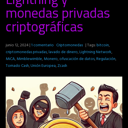
monedas privadas
criptográficas
junio 12, 2024
|
1 comentario
Criptomonedas
| Tags:
bitcoin
,
criptomonedas privadas
,
lavado de dinero
,
Lightning Network
,
MiCA
,
Mimblewimble
,
Monero
,
ofuscación de datos
,
Regulación
,
Tornado Cash
,
Unión Europea
,
Zcash