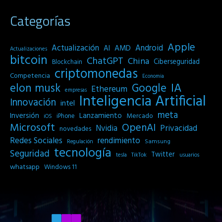
Categorías
Apple
Actualización
Android
AI
AMD
Actualizaciones
bitcoin
ChatGPT
China
Ciberseguridad
Blockchain
criptomonedas
Competencia
Economia
IA
elon musk
Google
Ethereum
empresas
Inteligencia Artificial
Innovación
intel
meta
Inversión
Lanzamiento
Mercado
iPhone
iOS
Microsoft
OpenAI
Privacidad
Nvidia
novedades
Redes Sociales
rendimiento
Samsung
Regulación
tecnología
Seguridad
Twitter
tesla
TikTok
usuarios
whatsapp
Windows 11