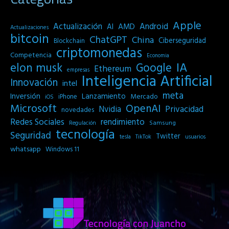
Apple
Actualización
Android
AI
AMD
Actualizaciones
bitcoin
ChatGPT
China
Ciberseguridad
Blockchain
criptomonedas
Competencia
Economia
IA
elon musk
Google
Ethereum
empresas
Inteligencia Artificial
Innovación
intel
meta
Inversión
Lanzamiento
Mercado
iPhone
iOS
Microsoft
OpenAI
Privacidad
Nvidia
novedades
Redes Sociales
rendimiento
Samsung
Regulación
tecnología
Seguridad
Twitter
tesla
TikTok
usuarios
whatsapp
Windows 11