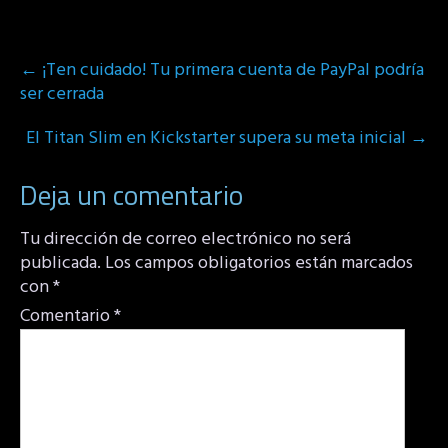
Post
←
¡Ten cuidado! Tu primera cuenta de PayPal podría
navigation
ser cerrada
El Titan Slim en Kickstarter supera su meta inicial
→
Deja un comentario
Tu dirección de correo electrónico no será
publicada.
Los campos obligatorios están marcados
con
*
Comentario
*