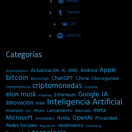
Reddit
Tumblr
VK
Spotify
Categorías
Apple
Actualización
Android
AI
AMD
Actualizaciones
bitcoin
ChatGPT
China
Ciberseguridad
Blockchain
criptomonedas
Competencia
Economia
IA
elon musk
Google
Ethereum
empresas
Inteligencia Artificial
Innovación
intel
meta
Inversión
Lanzamiento
Mercado
iPhone
iOS
Microsoft
OpenAI
Privacidad
Nvidia
novedades
Redes Sociales
rendimiento
Samsung
Regulación