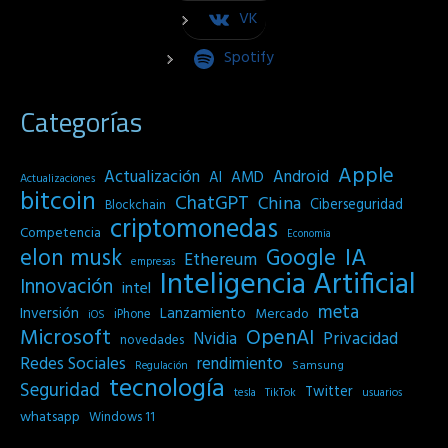
VK
Spotify
Categorías
Apple
Actualización
Android
AI
AMD
Actualizaciones
bitcoin
ChatGPT
China
Ciberseguridad
Blockchain
criptomonedas
Competencia
Economia
IA
elon musk
Google
Ethereum
empresas
Inteligencia Artificial
Innovación
intel
meta
Inversión
Lanzamiento
Mercado
iPhone
iOS
Microsoft
OpenAI
Privacidad
Nvidia
novedades
Redes Sociales
rendimiento
Samsung
Regulación
tecnología
Seguridad
Twitter
tesla
TikTok
usuarios
whatsapp
Windows 11