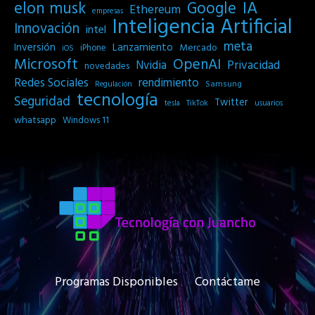
IA
elon musk
Google
Ethereum
empresas
Inteligencia Artificial
Innovación
intel
meta
Inversión
Lanzamiento
Mercado
iPhone
iOS
Microsoft
OpenAI
Privacidad
Nvidia
novedades
Redes Sociales
rendimiento
Samsung
Regulación
tecnología
Seguridad
Twitter
tesla
TikTok
usuarios
whatsapp
Windows 11
Programas Disponibles
Contáctame