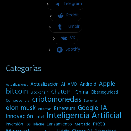
Telegram
Reddit
Tumblr
VK
Spotify
Categorías
Apple
Actualización
Android
AI
AMD
Actualizaciones
bitcoin
ChatGPT
China
Ciberseguridad
Blockchain
criptomonedas
Competencia
Economia
IA
elon musk
Google
Ethereum
empresas
Inteligencia Artificial
Innovación
intel
meta
Inversión
Lanzamiento
Mercado
iPhone
iOS