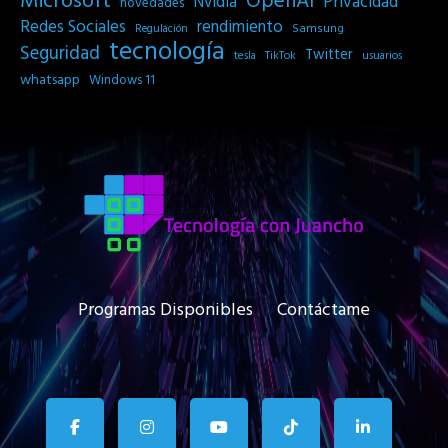
Microsoft
OpenAI
Privacidad
Nvidia
novedades
Redes Sociales
rendimiento
Samsung
Regulación
tecnología
Seguridad
Twitter
tesla
TikTok
usuarios
whatsapp
Windows 11
Programas Disponibles
Contáctame