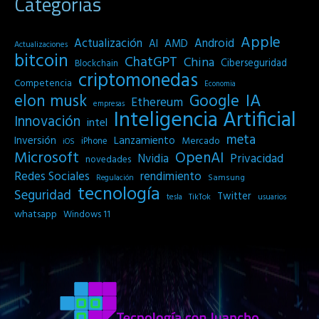
Categorías
Apple
Actualización
Android
AI
AMD
Actualizaciones
bitcoin
ChatGPT
China
Ciberseguridad
Blockchain
criptomonedas
Competencia
Economia
IA
elon musk
Google
Ethereum
empresas
Inteligencia Artificial
Innovación
intel
meta
Inversión
Lanzamiento
Mercado
iPhone
iOS
Microsoft
OpenAI
Privacidad
Nvidia
novedades
Redes Sociales
rendimiento
Samsung
Regulación
tecnología
Seguridad
Twitter
tesla
TikTok
usuarios
whatsapp
Windows 11