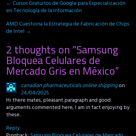
←
Cursos Gratuitos de Google para Especialización
navigation
en Tecnología de la Información
AMD Cuestiona la Estrategia de Fabricación de Chips
de Intel
→
2 thoughts on “
Samsung
Bloquea Celulares de
Mercado Gris en México
”
canadian pharmaceuticals online shipping
on
24/04/2025
Hi there mates, pleasant paragraph and good
arguments commented here, I am in fact enjoying by
these.
Reply
Pingback:
Samsung Bloquea Celulares de Mercado