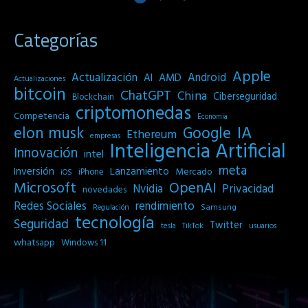
Categorías
Apple
Actualización
Android
AI
AMD
Actualizaciones
bitcoin
ChatGPT
China
Ciberseguridad
Blockchain
criptomonedas
Competencia
Economia
IA
elon musk
Google
Ethereum
empresas
Inteligencia Artificial
Innovación
intel
meta
Inversión
Lanzamiento
Mercado
iPhone
iOS
Microsoft
OpenAI
Privacidad
Nvidia
novedades
Redes Sociales
rendimiento
Samsung
Regulación
tecnología
Seguridad
Twitter
tesla
TikTok
usuarios
whatsapp
Windows 11