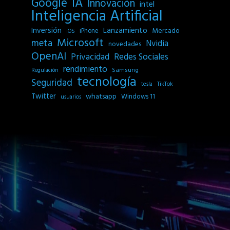
IA
Google
Innovación
intel
Inteligencia Artificial
Inversión
Lanzamiento
Mercado
iPhone
iOS
Microsoft
meta
Nvidia
novedades
OpenAI
Privacidad
Redes Sociales
rendimiento
Samsung
Regulación
tecnología
Seguridad
tesla
TikTok
Twitter
whatsapp
Windows 11
usuarios