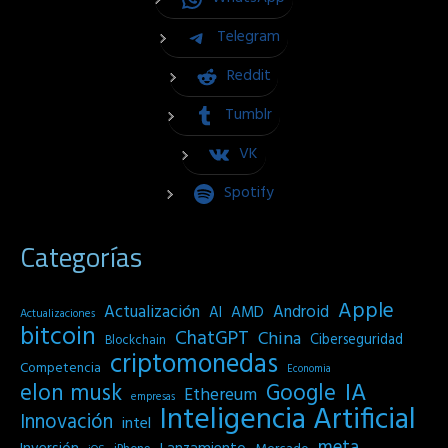
Telegram
Reddit
Tumblr
VK
Spotify
Categorías
Apple
Actualización
Android
AI
AMD
Actualizaciones
bitcoin
ChatGPT
China
Ciberseguridad
Blockchain
criptomonedas
Competencia
Economia
IA
elon musk
Google
Ethereum
empresas
Inteligencia Artificial
Innovación
intel
meta