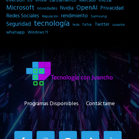
Inversión
Lanzamiento
Mercado
iPhone
iOS
Microsoft
OpenAI
Privacidad
Nvidia
novedades
Redes Sociales
rendimiento
Samsung
Regulación
tecnología
Seguridad
Twitter
tesla
TikTok
usuarios
whatsapp
Windows 11
Programas Disponibles
Contáctame