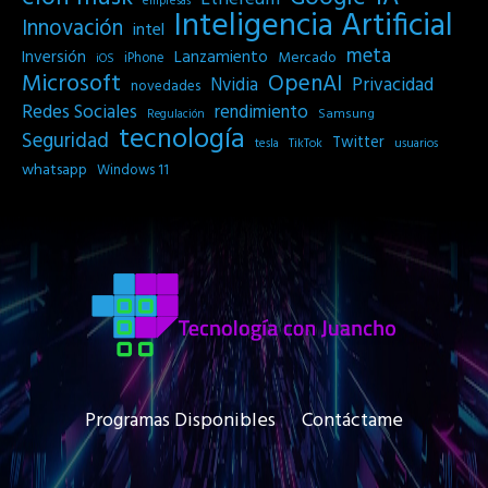
empresas
Inteligencia Artificial
Innovación
intel
meta
Inversión
Lanzamiento
Mercado
iPhone
iOS
Microsoft
OpenAI
Privacidad
Nvidia
novedades
Redes Sociales
rendimiento
Samsung
Regulación
tecnología
Seguridad
Twitter
tesla
TikTok
usuarios
whatsapp
Windows 11
Programas Disponibles
Contáctame