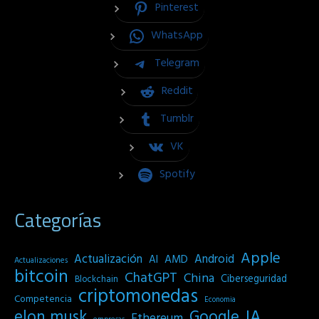
Pinterest
WhatsApp
Telegram
Reddit
Tumblr
VK
Spotify
Categorías
Apple
Actualización
Android
AI
AMD
Actualizaciones
bitcoin
ChatGPT
China
Ciberseguridad
Blockchain
criptomonedas
Competencia
Economia
IA
elon musk
Google
Ethereum