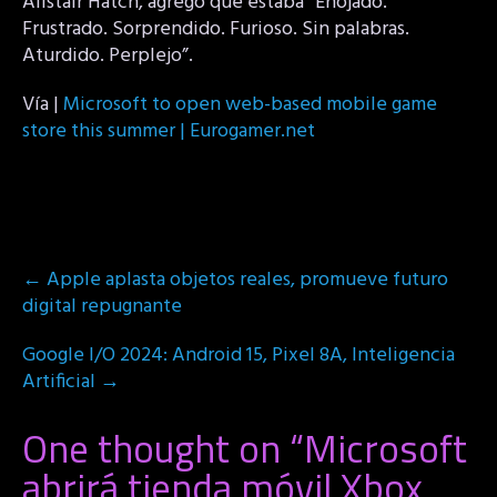
Alistair Hatch, agregó que estaba “Enojado.
Frustrado. Sorprendido. Furioso. Sin palabras.
Aturdido. Perplejo”.
Vía |
Microsoft to open web-based mobile game
store this summer | Eurogamer.net
Post
←
Apple aplasta objetos reales, promueve futuro
navigation
digital repugnante
Google I/O 2024: Android 15, Pixel 8A, Inteligencia
Artificial
→
One thought on “
Microsoft
abrirá tienda móvil Xbox,