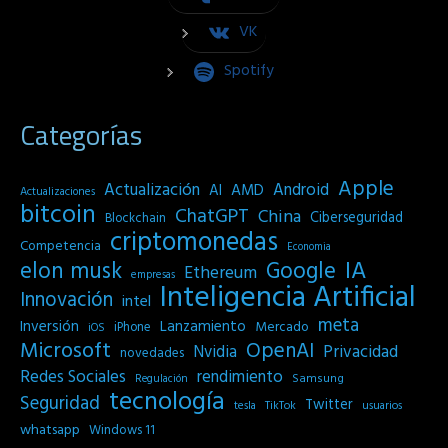
VK
Spotify
Categorías
Apple
Actualización
Android
AI
AMD
Actualizaciones
bitcoin
ChatGPT
China
Ciberseguridad
Blockchain
criptomonedas
Competencia
Economia
IA
elon musk
Google
Ethereum
empresas
Inteligencia Artificial
Innovación
intel
meta
Inversión
Lanzamiento
Mercado
iPhone
iOS
Microsoft
OpenAI
Privacidad
Nvidia
novedades
Redes Sociales
rendimiento
Samsung
Regulación
tecnología
Seguridad
Twitter
tesla
TikTok
usuarios
whatsapp
Windows 11