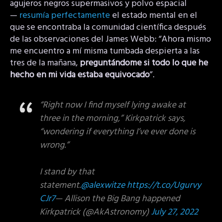
agujeros negros supermasivos y polvo espacial
—
resumía perfectamente
el estado mental en el
que se encontraba la comunidad científica después
de las observaciones del James Webb: “Ahora mismo
me encuentro a mí misma tumbada despierta a las
tres de la mañana,
preguntándome si todo lo que he
hecho en mi vida estaba equivocado
”.
“Right now I find myself lying awake at
three in the morning,” Kirkpatrick says,
“wondering if everything I’ve ever done is
wrong.”
I stand by that
statement.
@alexwitze
https://t.co/Ugurvy
CJr7
— Allison the Big Bang happened
Kirkpatrick (@AkAstronomy)
July 27, 2022