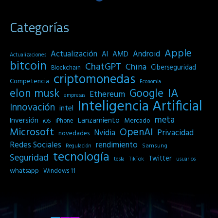
Categorías
Apple
Actualización
Android
AI
AMD
Actualizaciones
bitcoin
ChatGPT
China
Ciberseguridad
Blockchain
criptomonedas
Competencia
Economia
IA
elon musk
Google
Ethereum
empresas
Inteligencia Artificial
Innovación
intel
meta
Inversión
Lanzamiento
Mercado
iPhone
iOS
Microsoft
OpenAI
Privacidad
Nvidia
novedades
Redes Sociales
rendimiento
Samsung
Regulación
tecnología
Seguridad
Twitter
tesla
TikTok
usuarios
whatsapp
Windows 11