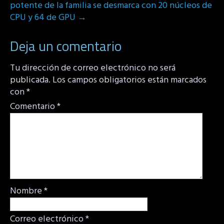
potente de la familia se desmarca con 20 núcleos de
CPU y 64 de GPU
→
Deja un comentario
Tu dirección de correo electrónico no será
publicada.
Los campos obligatorios están marcados
con
*
Comentario
*
Nombre
*
Correo electrónico
*