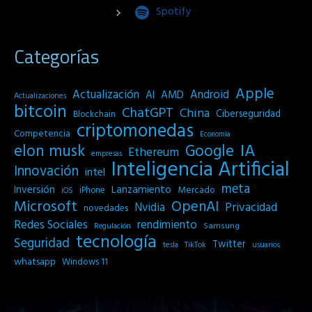
Spotify
Categorías
Apple
Actualización
Android
AI
AMD
Actualizaciones
bitcoin
ChatGPT
China
Ciberseguridad
Blockchain
criptomonedas
Competencia
Economia
IA
elon musk
Google
Ethereum
empresas
Inteligencia Artificial
Innovación
intel
meta
Inversión
Lanzamiento
Mercado
iPhone
iOS
Microsoft
OpenAI
Privacidad
Nvidia
novedades
Redes Sociales
rendimiento
Samsung
Regulación
tecnología
Seguridad
Twitter
tesla
TikTok
usuarios
whatsapp
Windows 11