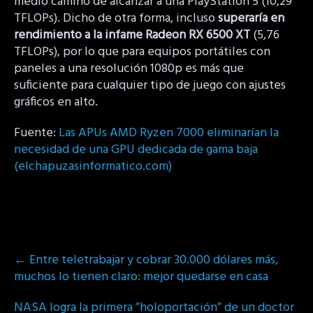
medio camino de alcanzar a una PlayStation 5 (10,29
TFLOPs). Dicho de otra forma, incluso
superaría en
rendimiento a la infame Radeon RX 6500 XT
(5,76
TFLOPs), por lo que para equipos portátiles con
paneles a una resolución 1080p es más que
suficiente para cualquier tipo de juego con ajustes
gráficos en alto.
Fuente:
Las APUs AMD Ryzen 7000 eliminarían la
necesidad de una GPU dedicada de gama baja
(elchapuzasinformatico.com)
Post
←
Entre teletrabajar y cobrar 30.000 dólares más,
navigation
muchos lo tienen claro: mejor quedarse en casa
NASA logra la primera ”holoportación” de un doctor