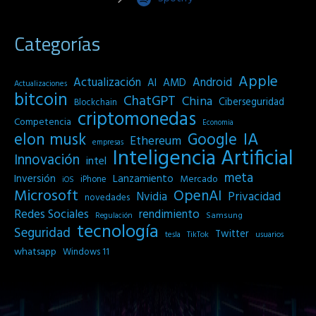
Categorías
Apple
Actualización
Android
AI
AMD
Actualizaciones
bitcoin
ChatGPT
China
Ciberseguridad
Blockchain
criptomonedas
Competencia
Economia
IA
elon musk
Google
Ethereum
empresas
Inteligencia Artificial
Innovación
intel
meta
Inversión
Lanzamiento
Mercado
iPhone
iOS
Microsoft
OpenAI
Privacidad
Nvidia
novedades
Redes Sociales
rendimiento
Samsung
Regulación
tecnología
Seguridad
Twitter
tesla
TikTok
usuarios
whatsapp
Windows 11