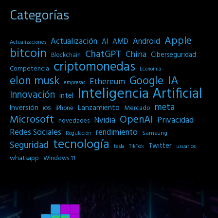
Categorías
Apple
Actualización
Android
AI
AMD
Actualizaciones
bitcoin
ChatGPT
China
Ciberseguridad
Blockchain
criptomonedas
Competencia
Economia
IA
elon musk
Google
Ethereum
empresas
Inteligencia Artificial
Innovación
intel
meta
Inversión
Lanzamiento
Mercado
iPhone
iOS
Microsoft
OpenAI
Privacidad
Nvidia
novedades
Redes Sociales
rendimiento
Samsung
Regulación
tecnología
Seguridad
Twitter
tesla
TikTok
usuarios
whatsapp
Windows 11