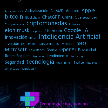
Apple
Actualización
Android
AI
AMD
Actualizaciones
bitcoin
ChatGPT
China
Ciberseguridad
Blockchain
criptomonedas
Competencia
Economia
IA
elon musk
Google
Ethereum
empresas
Inteligencia Artificial
Innovación
intel
meta
Inversión
Lanzamiento
Mercado
iPhone
iOS
Microsoft
OpenAI
Privacidad
Nvidia
novedades
Redes Sociales
rendimiento
Samsung
Regulación
tecnología
Seguridad
Twitter
tesla
TikTok
usuarios
whatsapp
Windows 11