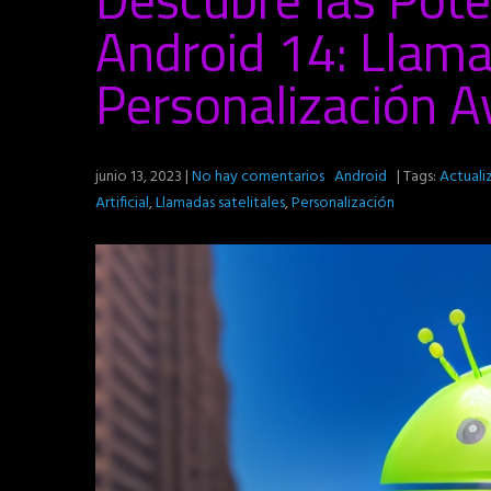
Android 14: Llama
Personalización 
junio 13, 2023
|
No hay comentarios
Android
| Tags:
Actuali
Artificial
,
Llamadas satelitales
,
Personalización