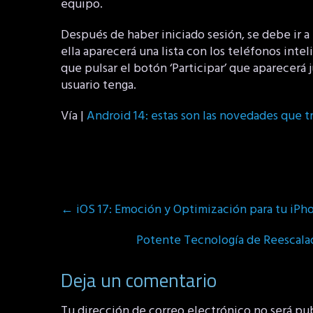
equipo.
Después de haber iniciado sesión, se debe ir a 
ella aparecerá una lista con los teléfonos inte
que pulsar el botón ‘Participar’ que aparecerá
usuario tenga.
Vía |
Android 14: estas son las novedades que t
Post
←
iOS 17: Emoción y Optimización para tu iPh
navigation
Potente Tecnología de Reescalad
Deja un comentario
Tu dirección de correo electrónico no será pu