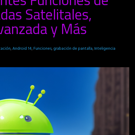
das Satelitales,
Avanzada y Más
zación
,
Android 14
,
Funciones
,
grabación de pantalla
,
Inteligencia