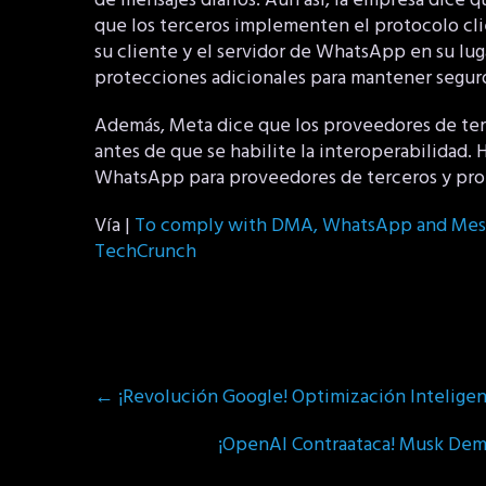
de mensajes diarios. Aun así, la empresa dice 
que los terceros implementen el protocolo cli
su cliente y el servidor de WhatsApp en su lug
protecciones adicionales para mantener seguros
Además, Meta dice que los proveedores de te
antes de que se habilite la interoperabilidad.
WhatsApp para proveedores de terceros y pron
Vía |
To comply with DMA, WhatsApp and Messe
TechCrunch
Post
←
¡Revolución Google! Optimización Intelige
navigation
¡OpenAI Contraataca! Musk Deman