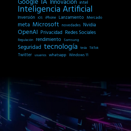
IA
Google
Innovación
intel
Inteligencia Artificial
Inversión
Lanzamiento
Mercado
iPhone
iOS
Microsoft
meta
Nvidia
novedades
OpenAI
Privacidad
Redes Sociales
rendimiento
Samsung
Regulación
tecnología
Seguridad
tesla
TikTok
Twitter
whatsapp
Windows 11
usuarios