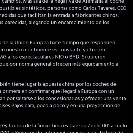
s cambios. Más allá de la negativa de Alemania al coche
bustibles sintéticos, personas como Carlos Tavares, CEO
edidas que facilitan la entrada a fabricantes chinos.
s parecidas, alegando un encarecimiento de los
os de la Unión Europea hace tiempo que responden
en nuestro continente es constante y ofrecen
 MG a los espectaculares NIO o BYD. Si quieren
rque por norma general ofrecen más equipamiento a
bién tiene lugar la apuesta china por los coches de
a primera en confirmar que llegará a Europa con un
an por saltarse a los concesionarios y ofrecer una venta
aíses Bajos para, poco a poco y en una proyección de
cos
, la idea de la firma china es traer su Zeekr 001 a suelo