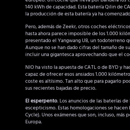
europeo. Un coche que lleva por bandera los 1.
140 kWh de capacidad. Esta batería Qilin de C
la producción de esta batería ya ha comenzado
Pero, además de Zeekr, otros coches eléctrico
hasta ahora parece imposible de los 1.000 kil
presentado el Yangwang U8, un todoterreno q
Aunque no se han dado cifras del tamaño de s
incluir una gigantesca aprovechando que el co
NIO ha visto la apuesta de CATL o de BYD y ha
capaz de ofrecer esos ansiados 1.000 kilómetr
coste es altísimo. Tan alto que para pagarlo p
sus recientes bajadas de precio.
El esperpento
. Los anuncios de las baterías d
escepticismo. Estas homologaciones se hacen b
Cycle). Unos exámenes que son, incluso, más 
Europa.