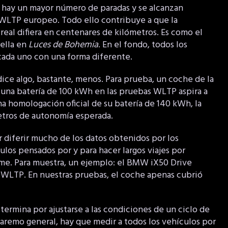
, hay un mayor número de paradas y se alcanzan
 WLTP europeo. Todo ello contribuye a que la
real difiera en centenares de kilómetros. Es como el
rella en
Luces de Bohemia
. En el fondo, todos los
cada uno con una forma diferente.
 dice algo, bastante, menos. Para prueba, un coche de la
 una batería de 100 kWh en las pruebas WLTP aspira a
a homologación oficial de su batería de 140 kWh, la
etros de autonomía esperada.
diferir mucho de los datos obtenidos por los
los pensados por y para hacer largos viajes por
me. Para muestra, un ejemplo: el BMW iX50 Drive
WLTP. En nuestras pruebas, el coche apenas cubrió
termina por ajustarse a las condiciones de un ciclo de
aremo general, hay que medir a todos los vehículos por