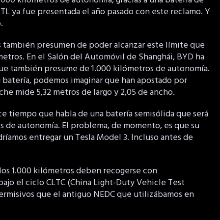
000 kilómetros de autonomía, gracias a una batería de
ATL ya fue presentada el año pasado con este reclamo. Y
.
s también presumen de poder alcanzar este límite que
ómetros. En el Salón del Automóvil de Shanghái, BYD ha
ue también presume de 1.000 kilómetros de autonomía.
u batería, podemos imaginar que han apostado por
che mide 5,32 metros de largo y 2,05 de ancho.
ce tiempo que habla de una batería semisólida que será
os de autonomía. El problema, de momento, es que su
odríamos entregar un Tesla Model 3. Incluso antes de
e los 1.000 kilómetros deben recogerse con
ajo el ciclo CLTC (China Light-Duty Vehicle Test
permisivos que el antiguo NEDC que utilizábamos en