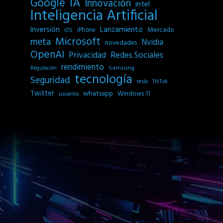
IA
Google
Innovación
intel
Inteligencia Artificial
Inversión
Lanzamiento
Mercado
iPhone
iOS
Microsoft
meta
Nvidia
novedades
OpenAI
Privacidad
Redes Sociales
rendimiento
Samsung
Regulación
tecnología
Seguridad
tesla
TikTok
Twitter
whatsapp
Windows 11
usuarios