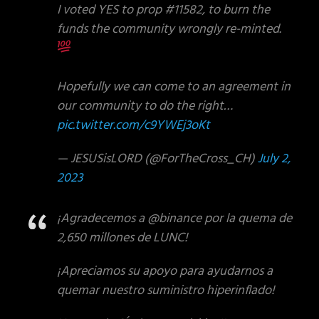
I voted YES to prop #11582, to burn the
funds the community wrongly re-minted.
Hopefully we can come to an agreement in
our community to do the right…
pic.twitter.com/c9YWEj3oKt
— JESUSisLORD (@ForTheCross_CH)
July 2,
2023
¡Agradecemos a @binance por la quema de
2,650 millones de LUNC!
¡Apreciamos su apoyo para ayudarnos a
quemar nuestro suministro hiperinflado!