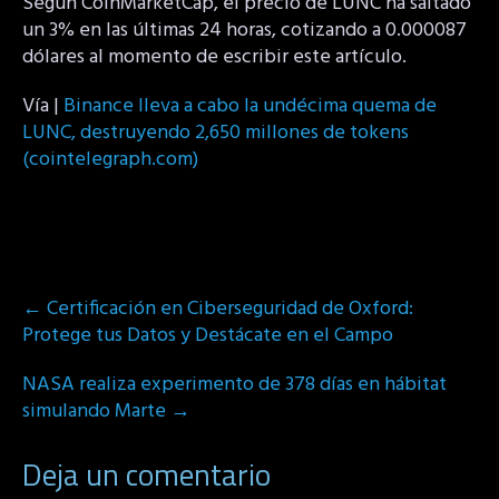
Según CoinMarketCap, el precio de LUNC ha saltado
un 3% en las últimas 24 horas, cotizando a 0.000087
dólares al momento de escribir este artículo.
Vía |
Binance lleva a cabo la undécima quema de
LUNC, destruyendo 2,650 millones de tokens
(cointelegraph.com)
Post
←
Certificación en Ciberseguridad de Oxford:
navigation
Protege tus Datos y Destácate en el Campo
NASA realiza experimento de 378 días en hábitat
simulando Marte
→
Deja un comentario