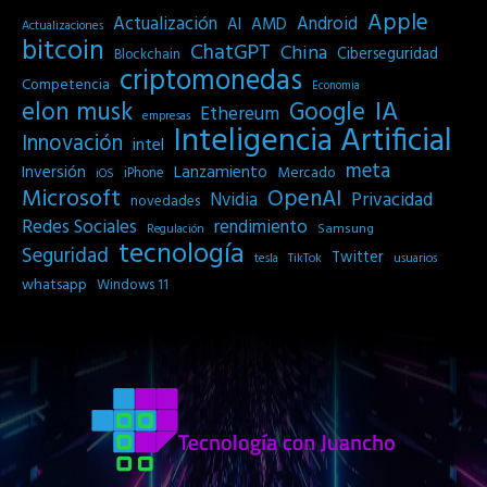
Apple
Actualización
Android
AI
AMD
Actualizaciones
bitcoin
ChatGPT
China
Ciberseguridad
Blockchain
criptomonedas
Competencia
Economia
IA
elon musk
Google
Ethereum
empresas
Inteligencia Artificial
Innovación
intel
meta
Inversión
Lanzamiento
Mercado
iPhone
iOS
Microsoft
OpenAI
Privacidad
Nvidia
novedades
Redes Sociales
rendimiento
Samsung
Regulación
tecnología
Seguridad
Twitter
tesla
TikTok
usuarios
whatsapp
Windows 11