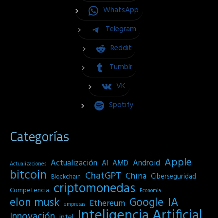
WhatsApp
Telegram
Reddit
Tumblr
VK
Spotify
Categorías
Apple
Actualización
Android
AI
AMD
Actualizaciones
bitcoin
ChatGPT
China
Ciberseguridad
Blockchain
criptomonedas
Competencia
Economia
IA
elon musk
Google
Ethereum
empresas
Inteligencia Artificial
Innovación
intel