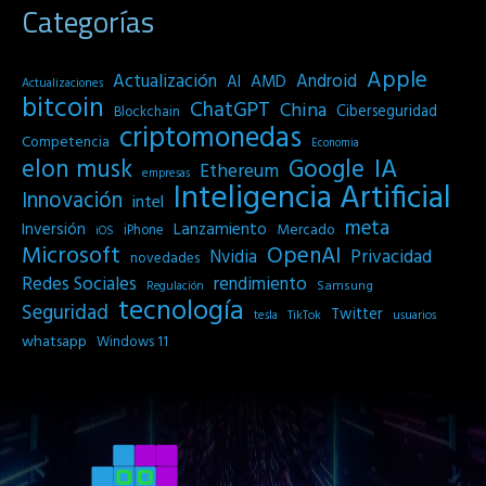
Categorías
Apple
Actualización
Android
AI
AMD
Actualizaciones
bitcoin
ChatGPT
China
Ciberseguridad
Blockchain
criptomonedas
Competencia
Economia
IA
elon musk
Google
Ethereum
empresas
Inteligencia Artificial
Innovación
intel
meta
Inversión
Lanzamiento
Mercado
iPhone
iOS
Microsoft
OpenAI
Privacidad
Nvidia
novedades
Redes Sociales
rendimiento
Samsung
Regulación
tecnología
Seguridad
Twitter
tesla
TikTok
usuarios
whatsapp
Windows 11