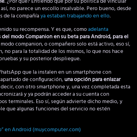
ne
. ¿Por qué? Entiendo que por su política de vincular
así, no parece un escollo insalvable. Pero bueno, desde
os de la compañía
ya estaban trabajando en ello
.
 tenido su recompensa. Y es que, como
adelanta
s del modo Companion en su beta para Android, para el
l modo companion, o compañero solo está activo, eso sí,
 no para la totalidad de los mismos, lo que nos hace
pruebas y su posterior despliegue.
e WhatsApp que la instalen en un smartphone con
l apartado de configuración,
una opción para enlazar
s decir, con otro smartphone y, una vez completada esta
incronizará y ya podrán acceder a su cuenta con
s terminales. Eso sí, según advierte dicho medio, y
ble que algunas funciones del servicio no estén
o” en Android (muycomputer.com)