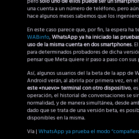
pero
solo uno de ellos puede ser un smartpho
una cuenta a un número de teléfono, pero aún 
hace algunos meses sabemos que los ingenier
En este caso parece que, por fin, la espera ha
WABinfo
,
WhatsApp ya ha iniciado las prueba
uso de la misma cuenta en dos smartphones
. E
para determinados probadores de dicha versión,
pensar que Meta quiere ir paso a paso con sus 
Así, algunos usuarios del la beta de la app d
Android verán, al abrirla por primera vez, en e
este «nuevo» terminal con otro dispositivo
, e
operación, el historial de conversaciones se s
normalidad, y de manera simultánea, desde ambo
dado que se trata de una versión beta, es posi
disponibles en la misma.
Vía |
WhatsApp ya prueba el modo “compañer