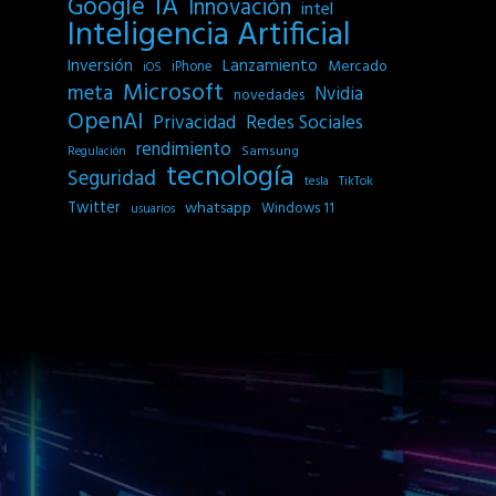
IA
Google
Innovación
intel
Inteligencia Artificial
Inversión
Lanzamiento
Mercado
iPhone
iOS
Microsoft
meta
Nvidia
novedades
OpenAI
Privacidad
Redes Sociales
rendimiento
Samsung
Regulación
tecnología
Seguridad
tesla
TikTok
Twitter
whatsapp
Windows 11
usuarios