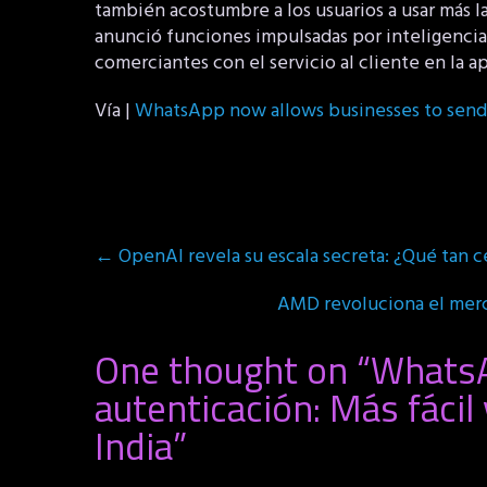
también acostumbre a los usuarios a usar más l
anunció funciones impulsadas por inteligencia a
comerciantes con el servicio al cliente en la 
Vía |
WhatsApp now allows businesses to send a
Post
←
OpenAI revela su escala secreta: ¿Qué tan c
navigation
AMD revoluciona el merc
One thought on “
WhatsA
autenticación: Más fáci
India
”