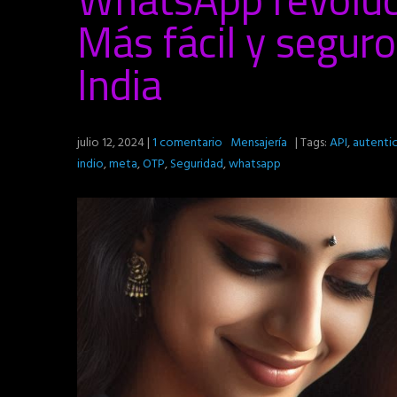
Más fácil y segur
India
julio 12, 2024
|
1 comentario
Mensajería
| Tags:
API
,
autenti
indio
,
meta
,
OTP
,
Seguridad
,
whatsapp