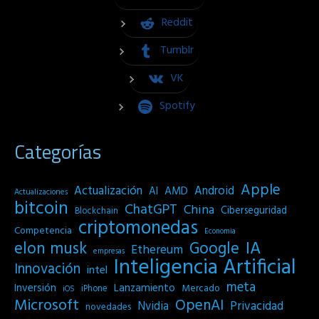
Reddit
Tumblr
VK
Spotify
Categorías
Apple
Actualización
Android
AI
AMD
Actualizaciones
bitcoin
ChatGPT
China
Ciberseguridad
Blockchain
criptomonedas
Competencia
Economia
IA
elon musk
Google
Ethereum
empresas
Inteligencia Artificial
Innovación
intel
meta
Inversión
Lanzamiento
Mercado
iPhone
iOS
Microsoft
OpenAI
Privacidad
Nvidia
novedades