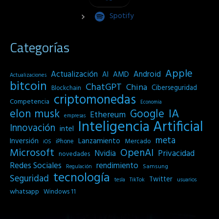
Spotify
Categorías
Apple
Actualización
Android
AI
AMD
Actualizaciones
bitcoin
ChatGPT
China
Ciberseguridad
Blockchain
criptomonedas
Competencia
Economia
IA
elon musk
Google
Ethereum
empresas
Inteligencia Artificial
Innovación
intel
meta
Inversión
Lanzamiento
Mercado
iPhone
iOS
Microsoft
OpenAI
Privacidad
Nvidia
novedades
Redes Sociales
rendimiento
Samsung
Regulación
tecnología
Seguridad
Twitter
tesla
TikTok
usuarios
whatsapp
Windows 11