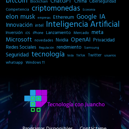
bitcoin
ChatGPT
China
Ciberseguridad
Blockchain
criptomonedas
Competencia
Economia
IA
elon musk
Google
Ethereum
empresas
Inteligencia Artificial
Innovación
intel
meta
Inversión
Lanzamiento
Mercado
iPhone
iOS
Microsoft
OpenAI
Privacidad
Nvidia
novedades
Redes Sociales
rendimiento
Samsung
Regulación
tecnología
Seguridad
Twitter
tesla
TikTok
usuarios
whatsapp
Windows 11
Programas Disponibles
Contáctame