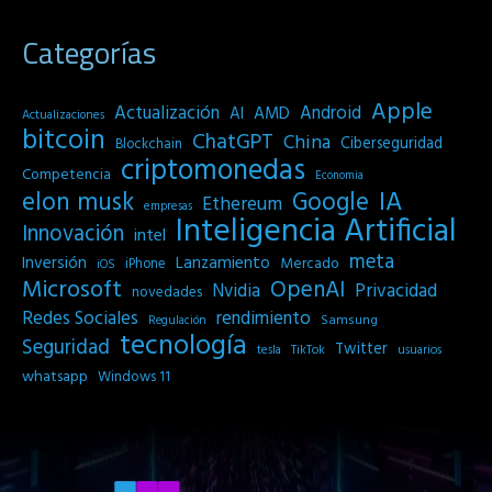
Categorías
Apple
Actualización
Android
AI
AMD
Actualizaciones
bitcoin
ChatGPT
China
Ciberseguridad
Blockchain
criptomonedas
Competencia
Economia
IA
elon musk
Google
Ethereum
empresas
Inteligencia Artificial
Innovación
intel
meta
Inversión
Lanzamiento
Mercado
iPhone
iOS
Microsoft
OpenAI
Privacidad
Nvidia
novedades
Redes Sociales
rendimiento
Samsung
Regulación
tecnología
Seguridad
Twitter
tesla
TikTok
usuarios
whatsapp
Windows 11