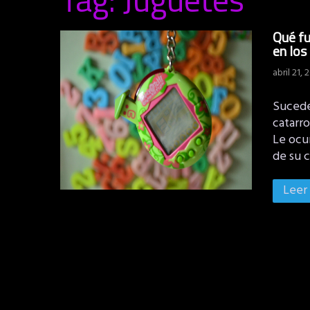
Qué fu
en los
abril 21, 
Sucede
catarr
Le ocur
de su 
Leer