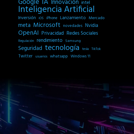
IA
Google
Innovación
intel
Inteligencia Artificial
Inversión
Lanzamiento
Mercado
iPhone
iOS
Microsoft
meta
Nvidia
novedades
OpenAI
Privacidad
Redes Sociales
rendimiento
Samsung
Regulación
tecnología
Seguridad
tesla
TikTok
Twitter
whatsapp
Windows 11
usuarios