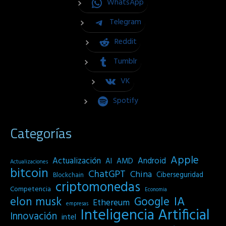
WhatsApp
Telegram
Reddit
Tumblr
VK
Spotify
Categorías
Apple
Actualización
Android
AI
AMD
Actualizaciones
bitcoin
ChatGPT
China
Ciberseguridad
Blockchain
criptomonedas
Competencia
Economia
IA
elon musk
Google
Ethereum
empresas
Inteligencia Artificial
Innovación
intel