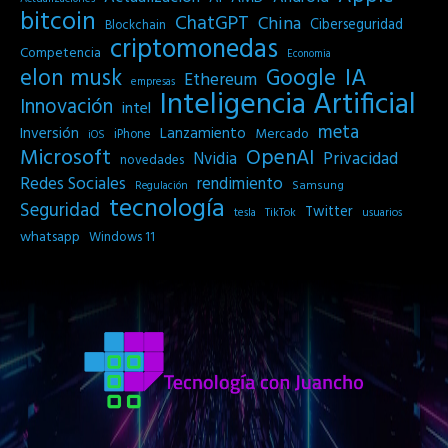
bitcoin
ChatGPT
China
Ciberseguridad
Blockchain
criptomonedas
Competencia
Economia
IA
elon musk
Google
Ethereum
empresas
Inteligencia Artificial
Innovación
intel
meta
Inversión
Lanzamiento
Mercado
iPhone
iOS
Microsoft
OpenAI
Privacidad
Nvidia
novedades
Redes Sociales
rendimiento
Samsung
Regulación
tecnología
Seguridad
Twitter
tesla
TikTok
usuarios
whatsapp
Windows 11