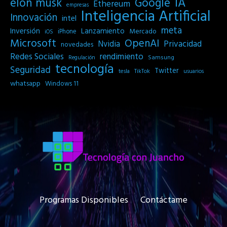
IA
elon musk
Google
Ethereum
empresas
Inteligencia Artificial
Innovación
intel
meta
Inversión
Lanzamiento
Mercado
iPhone
iOS
Microsoft
OpenAI
Privacidad
Nvidia
novedades
Redes Sociales
rendimiento
Samsung
Regulación
tecnología
Seguridad
Twitter
tesla
TikTok
usuarios
whatsapp
Windows 11
Programas Disponibles
Contáctame