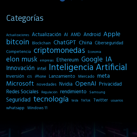
Categorías
Apple
Actualización
Android
AI
AMD
Actualizaciones
bitcoin
ChatGPT
China
Ciberseguridad
Blockchain
criptomonedas
Competencia
Economia
IA
elon musk
Google
Ethereum
empresas
Inteligencia Artificial
Innovación
intel
meta
Inversión
Lanzamiento
Mercado
iPhone
iOS
Microsoft
OpenAI
Privacidad
Nvidia
novedades
Redes Sociales
rendimiento
Samsung
Regulación
tecnología
Seguridad
Twitter
tesla
TikTok
usuarios
whatsapp
Windows 11