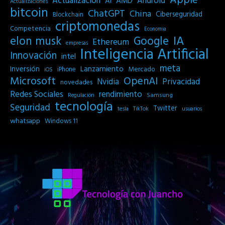
Apple
Actualización
Android
AI
AMD
Actualizaciones
bitcoin
ChatGPT
China
Ciberseguridad
Blockchain
criptomonedas
Competencia
Economia
IA
elon musk
Google
Ethereum
empresas
Inteligencia Artificial
Innovación
intel
meta
Inversión
Lanzamiento
Mercado
iPhone
iOS
Microsoft
OpenAI
Privacidad
Nvidia
novedades
Redes Sociales
rendimiento
Samsung
Regulación
tecnología
Seguridad
Twitter
tesla
TikTok
usuarios
whatsapp
Windows 11