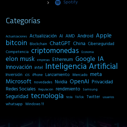
Spotify
Categorías
Apple
Actualización
Android
AI
AMD
Actualizaciones
bitcoin
ChatGPT
China
Ciberseguridad
Blockchain
criptomonedas
Competencia
Economia
IA
elon musk
Google
Ethereum
empresas
Inteligencia Artificial
Innovación
intel
meta
Inversión
Lanzamiento
Mercado
iPhone
iOS
Microsoft
OpenAI
Privacidad
Nvidia
novedades
Redes Sociales
rendimiento
Samsung
Regulación
tecnología
Seguridad
Twitter
tesla
TikTok
usuarios
whatsapp
Windows 11